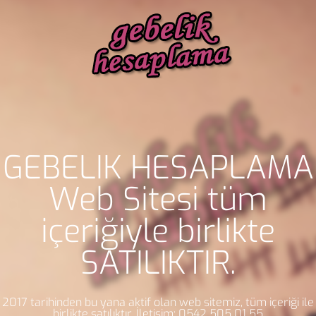
GEBELİK HESAPLAMA
Web Sitesi tüm
içeriğiyle birlikte
SATILIKTIR.
2017 tarihinden bu yana aktif olan web sitemiz, tüm içeriği ile
birlikte satılıktır. İletişim: 0542 505 01 55