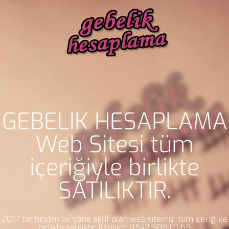
GEBELİK HESAPLAMA
Web Sitesi tüm
içeriğiyle birlikte
SATILIKTIR.
2017 tarihinden bu yana aktif olan web sitemiz, tüm içeriği ile
birlikte satılıktır. İletişim: 0542 505 01 55