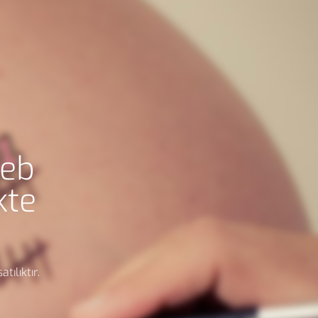
eb
kte
tılıktır.