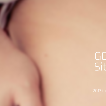
G
Si
2017 tar