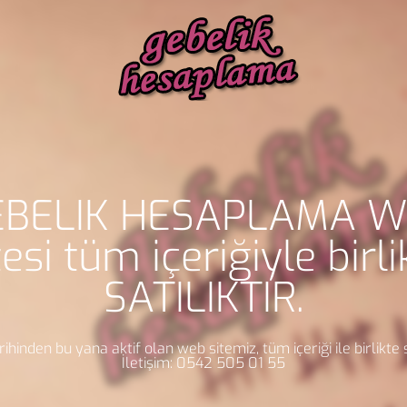
EBELİK HESAPLAMA W
tesi tüm içeriğiyle birli
SATILIKTIR.
ihinden bu yana aktif olan web sitemiz, tüm içeriği ile birlikte sa
İletişim: 0542 505 01 55