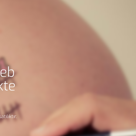
eb
kte
tılıktır.