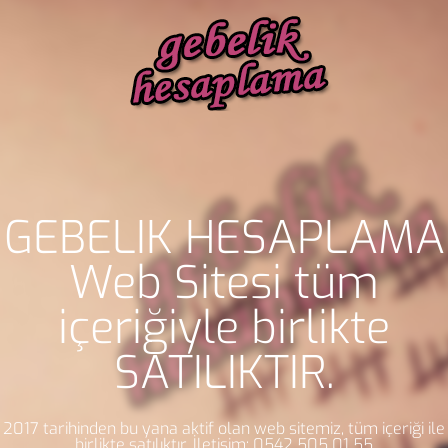
GEBELİK HESAPLAMA
Web Sitesi tüm
içeriğiyle birlikte
SATILIKTIR.
2017 tarihinden bu yana aktif olan web sitemiz, tüm içeriği ile
birlikte satılıktır. İletişim: 0542 505 01 55