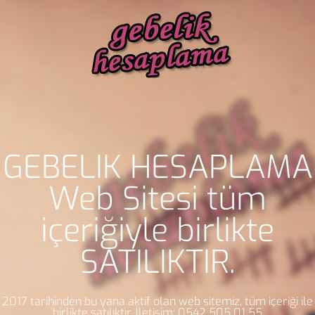
GEBELİK HESAPLAMA
Web Sitesi tüm
içeriğiyle birlikte
SATILIKTIR.
2017 tarihinden bu yana aktif olan web sitemiz, tüm içeriği ile
birlikte satılıktır. İletişim: 0542 505 01 55